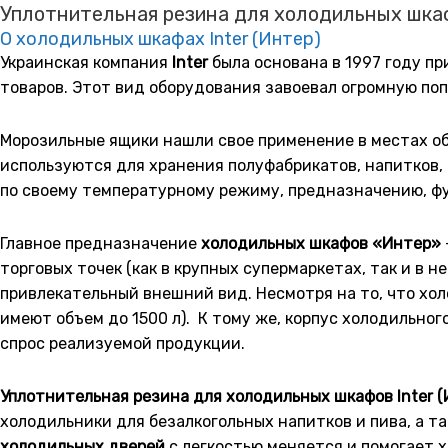
Уплотнительная резина для холодильных шкаф
О холодильных шкафах Inter (Интер)
Украинская компания
Inter
была основана в 1997 году п
товаров. Этот вид оборудования завоевал огромную по
Морозильные ящики нашли свое применение в местах об
используются для хранения полуфабрикатов, напитков,
по своему температурному режиму, предназначению, ф
Главное предназначение
холодильных шкафов «Интер»
торговых точек (как в крупных супермаркетах, так и в 
привлекательный внешний вид. Несмотря на то, что хо
имеют объем до 1500 л). К тому же, корпус холодильн
спрос реализуемой продукции.
Уплотнительная резина для холодильных шкафов Inter (
холодильники для безалкогольных напитков и пива, а т
холодильных дверей
с легкостью меняется и помогает 