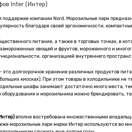
ов Inter (Интер)
ри поддержке компании Nord. Морозильные лари предна
пулярность благодаря своей эргономичности, компактны
щественного питания, а также в торговых точках, в к
 замороженных овощей и фруктов, мороженного и многог
ункциональности, организацией внутреннего пространс
– это долгосрочное хранение различных продуктов пита
небольших киосках). При этом товары в холодильнике не
лодильные шкафы занимают достаточно много места, тем
ого оборудования и морозильника можно брендировать, 
Интер)
вполне востребована множественными владельца
акже морозильные лари марки Интер используются во мн
холодильникам служить еще долгие годы.