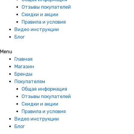
Cryspi (Криспи)
Отзывы покупателей
Скидки и акции
Daewoo (Дэу)
Правила и условия
Видео инструкции
Derby (Дерби)
Блог
Electrolux (Электролюкс)
Menu
Elenberg (Эленберг)
Главная
Магазин
Eniem (Энием)
Бренды
Exqvisit (Эксквизит)
Покупателям
Общая информация
Fagor (Фагор)
Отзывы покупателей
Скидки и акции
Frigoglass (Фригоглас)
Правила и условия
Frigorex (Фригорекс)
Видео инструкции
Блог
Frostor (Фростор)