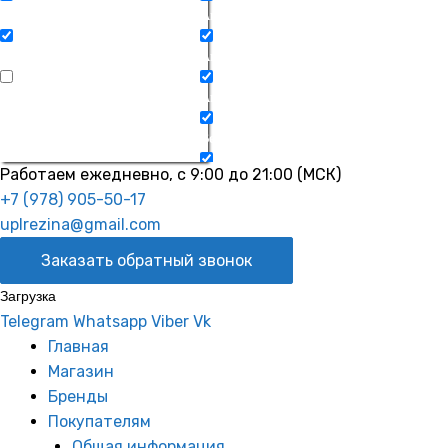
Search in title
Amana (Амана)
Search in content
Ardo (Ардо)
Search in excerpt
Ariston (Аристон)
Beko (Беко)
Работаем ежедневно, с 9:00 до 21:00 (МСК)
Bomann (Боман)
+7 (978) 905-50-17
Bosch (Бош)
uplrezina@gmail.com
Заказать обратный звонок
Calex (Калекс)
Загрузка
Candy (Канди)
Telegram
Whatsapp
Viber
Vk
Caravell (Каравел)
Главная
Магазин
Clatronic (Клатроник)
Бренды
Покупателям
Coreco (Кореко)
Общая информация