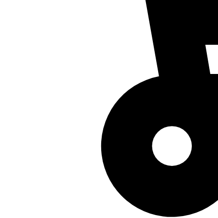
Polaris (Полярис)
Pozis (Позис)
Rainford (Рейнфорд)
Rosenlew (Розенлев)
Samsung (Самсунг)
Sarma (Сарма)
Sharp (Шарп)
Shivaki (Шиваки)
Siemens (Сименс)
Skycold (Скайколд)
Snaige (Снайге)