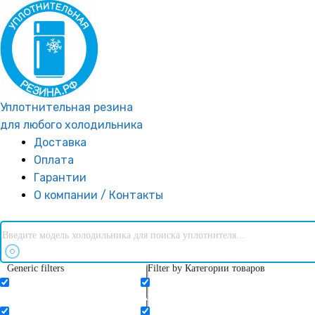
Перейти
к
содержимому
Уплотнительная резина
для любого холодильника
Доставка
Оплата
Гарантии
О компании / Контакты
Generic filters
Filter by Категории товаров
Exact matches only
AEG (Аег)