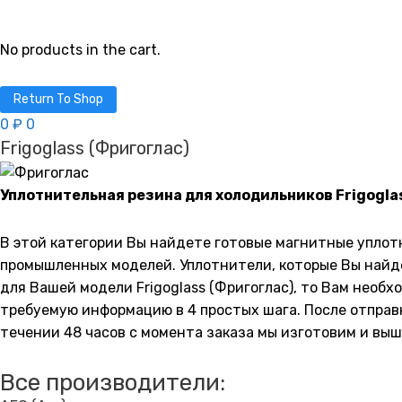
Stinol (Стинол)
No products in the cart.
Supra (Супра)
Return To Shop
Toshiba (Тошиба)
0
₽
0
UPO (Юпо)
Frigoglass (Фригоглас)
Vestel (Вестел)
Уплотнительная резина для холодильников Frigogla
Vestfrost (Вестфрост)
В этой категории Вы найдете готовые магнитные упло
Whirlpool (Вирпул)
промышленных моделей. Уплотнители, которые Вы найдет
Zanussi (Занусси)
для Вашей модели Frigoglass (Фригоглас), то Вам необ
требуемую информацию в 4 простых шага. После отправ
Атлант (Минск)
течении 48 часов с момента заказа мы изготовим и вы
Бирюса
Все производители:
Днепр