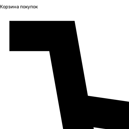
Корзина покупок
Gastrorag (Гастрораг)
Ginzzu (Гинзу)
Goldstar (Голдстар)
Gorenje (Горение)
Haier (Хайер)
Hansa (Ханса)
Helkama (Хелкама)
Hicold (Хайколд)
Hisense (Хайсенс)
Hotpoint (Хотпоинт)
Indesit (Индезит)