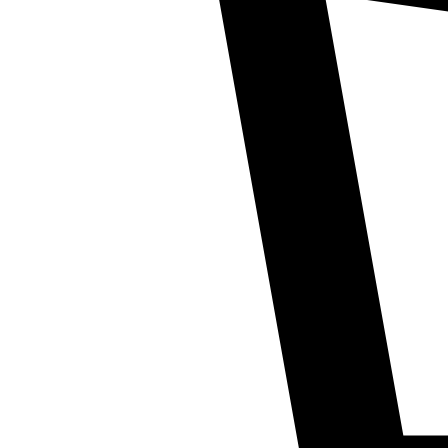
Inter (Интер)
Italfrost (Италфрост)
Kaiser (Кайзер)
Klimasan (Климасан)
Leran (Леран)
LG (ЭлДжи)
Liebherr (Либхер)
Mitsubishi (Митсубиши)
Nord (Норд)
Panasonic (Панасоник)
Polair (Полаир)