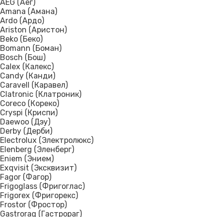
AEG (Аег)
Amana (Амана)
ДОН (Don)
Ardo (Ардо)
Ariston (Аристон)
Донбасс
Beko (Беко)
Bomann (Боман)
ЗИЛ
Bosch (Бош)
Calex (Калекс)
Candy (Канди)
Мир
Caravell (Каравел)
Clatronic (Клатроник)
Ока
Coreco (Кореко)
Cryspi (Криспи)
Орск
Daewoo (Дэу)
Derby (Дерби)
Полюс
Electrolux (Электролюкс)
Elenberg (Эленберг)
Профили
Eniem (Энием)
Exqvisit (Эксквизит)
Саратов
Fagor (Фагор)
Frigoglass (Фригоглас)
Frigorex (Фригорекс)
Свияга
Frostor (Фростор)
Gastrorag (Гастрораг)
Смоленск